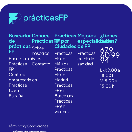
Buscador
Conoce
Prácticas
Mejores
¿Tienes
de
PrácticasFP
FP por
especialidades
dudas?
prácticas
Ciudades
de FP
Sobre
679
FP
nosotros
Prácticas
Prácticas
60 99
Encuentra
tus
Faqs
FP en
de FP de
94
Prácticas
Contacto
Málaga
sanidad
FP
Prácticas
L-J: 9.00 a
Centros
FP en
18.00 h
empresariales
Madrid
V: 8.00 a
Practicas
Prácticas
15.00 h
fp en
FP en
España
Barcelona
Prácticas
FP en
Valencia
Términos y Condiciones
Política de privacidad