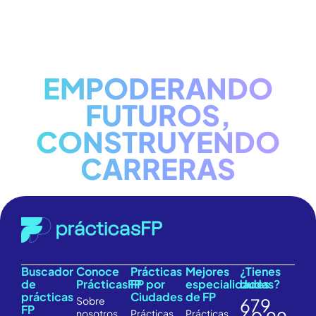
EMPODERANDO
FUTUROS,
CONSTRUYENDO
CARRERAS
Buscador
Conoce
Prácticas
Mejores
¿Tienes
de
PrácticasFP
FP por
especialidades
dudas?
prácticas
Ciudades
de FP
Sobre
679
FP
nosotros
Prácticas
Prácticas