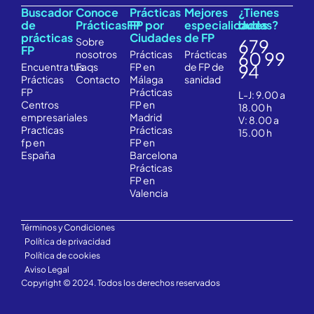
Buscador
Conoce
Prácticas
Mejores
¿Tienes
de
PrácticasFP
FP por
especialidades
dudas?
prácticas
Ciudades
de FP
Sobre
679
FP
nosotros
Prácticas
Prácticas
60 99
Encuentra
tus
Faqs
FP en
de FP de
94
Prácticas
Contacto
Málaga
sanidad
FP
Prácticas
L-J: 9.00 a
Centros
FP en
18.00 h
empresariales
Madrid
V: 8.00 a
Practicas
Prácticas
15.00 h
fp en
FP en
España
Barcelona
Prácticas
FP en
Valencia
Términos y Condiciones
Política de privacidad
Política de cookies
Aviso Legal
Copyright © 2024. Todos los derechos reservados