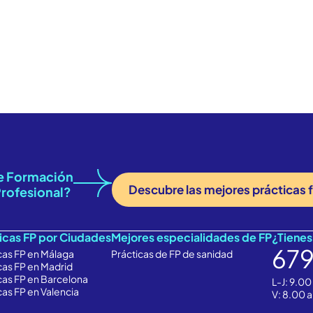
ERANDO FU
UYENDO C
de Formación
Descubre las mejores prácticas 
rofesional?
icas FP por Ciudades
Mejores especialidades de FP
¿Tienes
679
cas FP en Málaga
Prácticas de FP de sanidad
cas FP en Madrid
cas FP en Barcelona
L-J: 9.00
cas FP en Valencia
V: 8.00 a