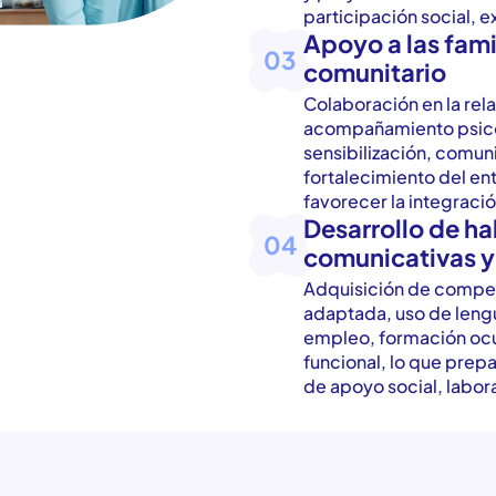
participación social, e
Apoyo a las fami
03
comunitario
Colaboración en la rela
acompañamiento psicos
sensibilización, comuni
fortalecimiento del en
favorecer la integració
Desarrollo de ha
04
comunicativas y
Adquisición de compe
adaptada, uso de lengua
empleo, formación ocu
funcional, lo que prep
de apoyo social, labora