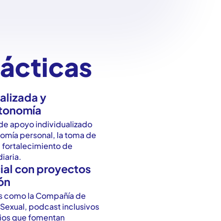
rácticas
alizada y
utonomía
 de apoyo individualizado
omía personal, la toma de
l fortalecimiento de
iaria.
ial con proyectos
ión
vas como la Compañía de
-Sexual, podcast inclusivos
ios que fomentan