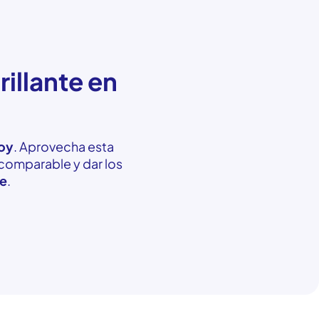
rillante en
oy
. Aprovecha esta
ncomparable y dar los
te
.