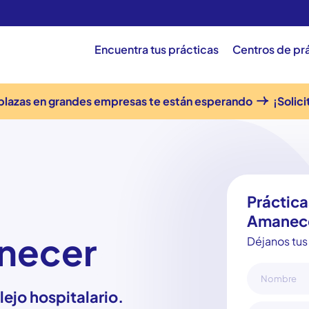
Encuentra tus prácticas
Centros de pr
plazas en grandes empresas te están esperando
¡Solici
Práctica
Amanec
necer
Déjanos tus 
ejo hospitalario.