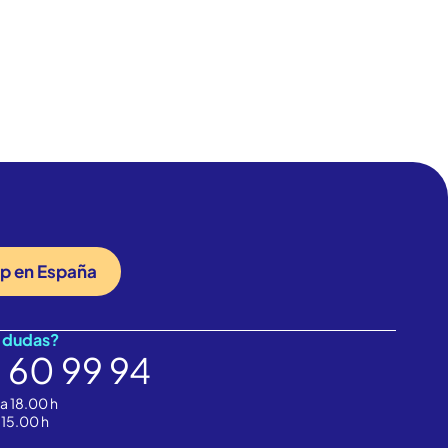
TUROS,
ARRERAS
fp en España
 dudas?
 60 99 94
 a 18.00 h
 15.00 h