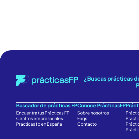
EMPOD
CONSTR
¿Buscas prácticas 
P
Buscador de prácticas FP
Conoce PrácticasFP
Práct
Encuentra
tus Prácticas FP
Sobre nosotros
Prácti
Centros empresariales
Faqs
Prácti
Practicas fp en España
Contacto
Prácti
Prácti