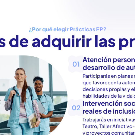
¿Por qué elegir Prácticas FP?
 de adquirir las p
Atención person
01
desarrollo de a
Participarás en planes
que favorecen la auton
decisiones propias y e
habilidades de la vida d
Intervención soc
02
reales de inclus
Trabajarás en iniciati
Teatro, Taller Afectivo
y proyectos comunitar