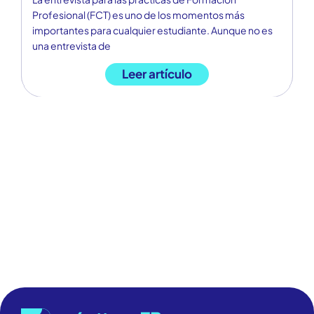
Profesional (FCT) es uno de los momentos más
pú
importantes para cualquier estudiante. Aunque no es
at
una entrevista de
de
Leer artículo
EMPODERANDO
FUTUROS,
CONSTRUYENDO
CARRERAS