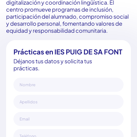
digitalización
y
coordinación
lingüística
. El
centro
promueve
programas
de
inclusión
,
participación
del
alumnado
,
compromiso
social
y
desarrollo
personal,
fomentando
valores
de
equidad
y
responsabilidad
comunitaria
.
Prácticas en IES PUIG DE SA FONT
Déjanos tus datos y solicita tus
prácticas.