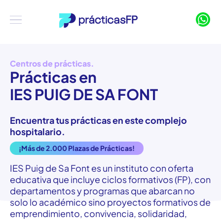
Centros de prácticas.
Prácticas en
IES PUIG DE SA FONT
Encuentra tus prácticas en este complejo
hospitalario.
¡Más de 2.000 Plazas de Prácticas!
IES Puig de Sa Font es un
instituto
con
oferta
educativa
que
incluye
ciclos
formativos
(FP), con
departamentos
y
programas
que
abarcan
no
solo lo
académico
sino
proyectos
formativos
de
emprendimiento
,
convivencia
,
solidaridad
,