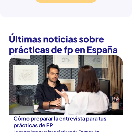
Blog Prácticas FP.
Últimas noticias sobre
prácticas de fp en España
Cómo preparar la entrevista para tus
¿
prácticas de FP
t
La entrevista para las prácticas de Formación
Tr