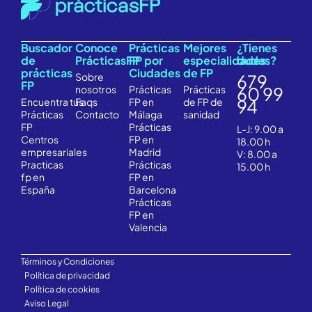
Buscador
Conoce
Prácticas
Mejores
¿Tienes
de
PrácticasFP
FP por
especialidades
dudas?
prácticas
Ciudades
de FP
Sobre
679
FP
nosotros
Prácticas
Prácticas
60 99
Encuentra
tus
Faqs
FP en
de FP de
94
Prácticas
Contacto
Málaga
sanidad
FP
Prácticas
L-J: 9.00 a
Centros
FP en
18.00 h
empresariales
Madrid
V: 8.00 a
Practicas
Prácticas
15.00 h
fp en
FP en
España
Barcelona
Prácticas
FP en
Valencia
Términos y Condiciones
Política de privacidad
Política de cookies
Aviso Legal