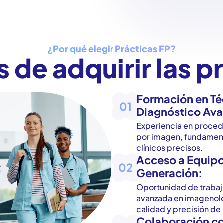
¿Por qué elegir Prácticas FP?
 de adquirir las p
Formación en Té
01
Diagnóstico Av
Experiencia en proced
por imagen, fundament
clínicos precisos.
Acceso a Equipo
02
Generación:
Oportunidad de trabaj
avanzada en imagenolo
calidad y precisión de 
Colaboración co