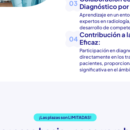
03
Diagnóstico por
Aprendizaje en un ento
expertos en radiología
desarrollo de compete
Contribución a 
04
Eficaz:
Participación en diagn
directamente en los tr
pacientes, proporcion
significativa en el ámbi
¡Las plazas son LIMITADAS!