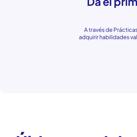
Da el prim
A través de Práctica
adquirir habilidades v
Blog Prácticas FP.