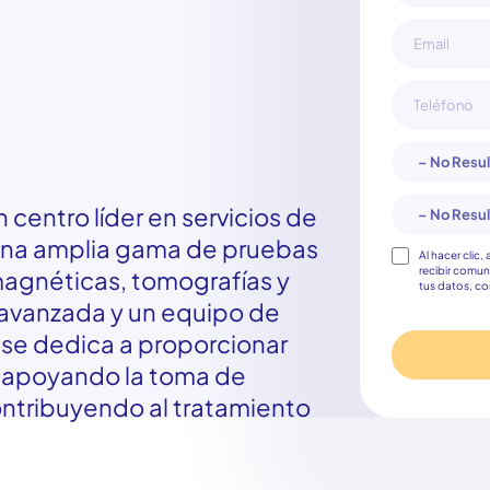
n
centro
líder
en
servicios
de
na
amplia
gama
de
pruebas
Consentimie
Al hacer clic,
recibir comun
agnéticas
,
tomografías
y
tus datos, c
avanzada
y un
equipo
de
 se
dedica
a
proporcionar
,
apoyando
la
toma
de
ntribuyendo
al
tratamiento