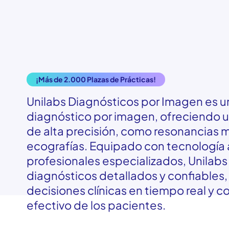
¡Más de 2.000 Plazas de Prácticas!
Unilabs
Diagnósticos
por
Imagen es u
diagnóstico
por
imagen,
ofreciendo
u
de
alta
precisión
,
como
resonancias
m
ecografías
.
Equipado
con
tecnología
profesionales
especializados
, Unilabs
diagnósticos
detallados
y
confiables
decisiones
clínicas
en
tiempo
real y
co
efectivo
de
los
pacientes
.