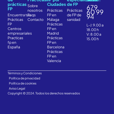
prácticas
Ciudades
de FP
Sobre
679
FP
nosotros
Prácticas
Prácticas
60 99
Encuentra
tus
Faqs
FP en
de FP de
94
Prácticas
Contacto
Málaga
sanidad
FP
Prácticas
L-J: 9.00 a
Centros
FP en
18.00 h
empresariales
Madrid
V: 8.00 a
Practicas
Prácticas
15.00 h
fp en
FP en
España
Barcelona
Prácticas
FP en
Valencia
Términos y Condiciones
Política de privacidad
Política de cookies
Aviso Legal
Copyright © 2024. Todos los derechos reservados
Solicita información