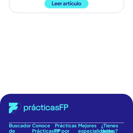
Leer artículo
EMPODERANDO
FUTUROS,
CONSTRUYENDO
CARRERAS
Buscador
Conoce
Prácticas
Mejores
¿Tienes
de
PrácticasFP
FP por
especialidades
dudas?