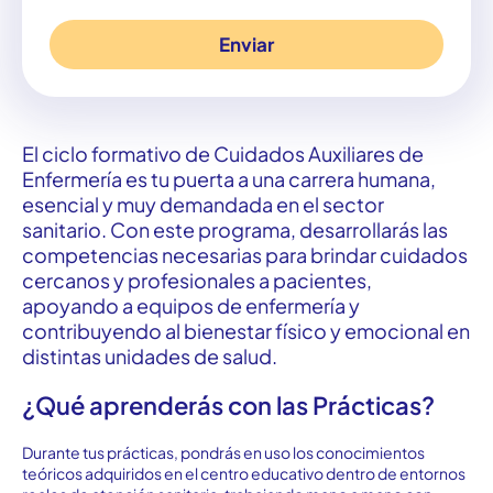
El
ciclo
forma
t
ivo
de
Cuidados
Auxiliares
de
Enfermería
es
t
u
puer
t
a
a
una
carrera
humana,
esencial
y
muy
demandada
en
el
sec
t
or
sani
t
ario
. Con
es
t
e
programa
,
desarrollarás
las
compe
t
e
ncias
necesarias
para
brindar
cuidados
cercanos
y
profesionales
a
pacien
t
e
s
,
apoyando
a
equipos
de
enfermería
y
con
t
ribuyendo
al
bienes
t
ar
físico
y
emocional
en
dis
t
in
t
as
unidades
de
salud
.
¿Qué aprenderás con las Prácticas?
Durante tus prácticas, pondrás en uso los conocimientos
teóricos adquiridos en el centro educativo dentro de entornos