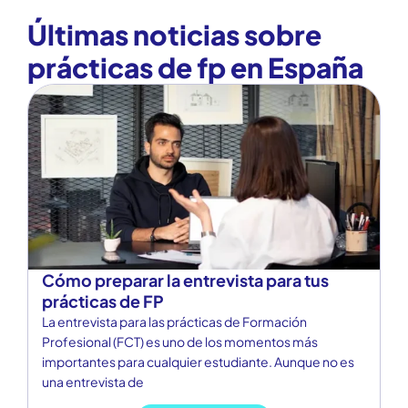
Blog Prácticas FP.
Últimas noticias sobre
prácticas de fp en España
Cómo preparar la entrevista para tus
¿
prácticas de FP
t
La entrevista para las prácticas de Formación
Tr
Profesional (FCT) es uno de los momentos más
pú
importantes para cualquier estudiante. Aunque no es
at
una entrevista de
de