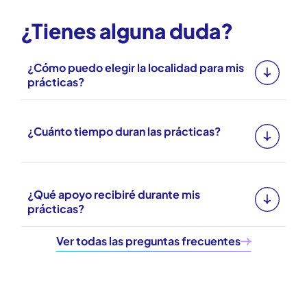
¿Por qué elegir Prácticas FP?
¿Tienes alguna duda?
¿Cómo puedo elegir la localidad para mis
prácticas?
Al completar el formulario, podrás seleccionar la localidad de tu p
disponibles.
¿Cuánto tiempo duran las prácticas?
La duración de las prácticas varía, pero todas cumplen un mínimo 
conseguir la titulación oficial de tu ciclo formativo.
¿Qué apoyo recibiré durante mis
prácticas?
Recibirás apoyo de un tutor dual de centro y un tutor dual de empr
Ver todas las preguntas frecuentes
caso de cualquier problema.